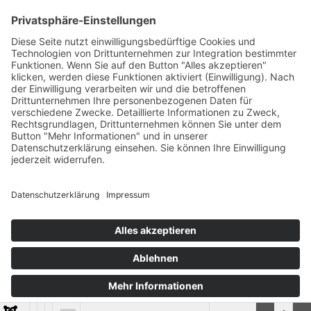
schnell und unkompliziert zur Stelle ist? Wir bieten Ihnen
diese Dienstleistung in Zusammenarbeit mit zuverlässigen
und professionellen Partnern vor Ort an. Dabei blicken wir
bereits auf 20 Jahre Erfahrung zurück.
Unser angebotener Winterdienst zeichnet sich aus durch
schnelle Einsatzbereitschaft. Besonders auf Parkplätzen
und Zugängen von Supermärkten, Betriebsgeländen und
Einkaufszentren ist der zügige Einsatz von
entsprechenden Räumfahrzeugen zwingend notwendig,
um einen sicheren und reibungslosen Zugang zu
gewährleisten.
Wir übernehmen den Räum- und Streudienst für Ihr
gewerbliches Objekt und gewährleisten so die Sicherheit
für Ihre Kunden und Mitarbeiter. Unsere Dienstleister sind