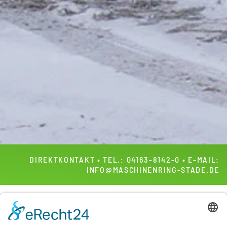
DIREKTKONTAKT • TEL.:
04163-8142-0
• E-MAIL:
INFO@MASCHINENRING-STADE.DE
Sie sind auf der Suche nach einem verlässlichen
Winterdienstleister im Landkreis Stade und Umgebung, der