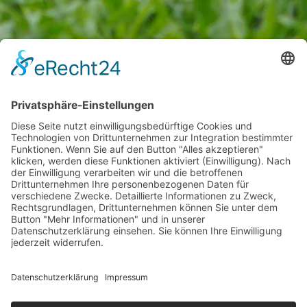
DIREKTKONTAKT • TEL.:
04163-8142-0
• E-MAIL:
INFO@MASCHINENRING-STADE.DE
Wie kann ich die Maschinenkosten für meinen Betrieb
senken und die Schlagkraft auf dem Feld erhöhen?
Was kann ich bei einem Maschinenausfall tun? Die
Antworten auf diese Fragen liegen auf der Hand:
Spezialisierte Lohnunternehmer, die von uns beauftragt
werden, erweisen sich regelmäßig als Problemlöser,
besonders in witterungsbedingt sehr kurzen Bestell-,
Pflege- oder Ernteperioden. Wir decken vom