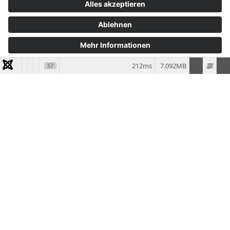
Allradschlepper bis zum Zuckerrübenroder das gesamte
Spektrum der modernen Landwirtschaft ab. Zur
Vermeidung von Stand- und Ausfallzeiten übernehmen wir
für unsere Mitglieder die komplette logistische Planung.
212ms
7.092MB
57
Wir sind Ihre Außenstelle und erledigen nach getaner
Lohnarbeit die Abrechnung für Sie. Kompetent,
unkompliziert, schnell und rechtssicher. So haben Sie den
Kopf frei und mehr Zeit für Familie, Stall und Feld.